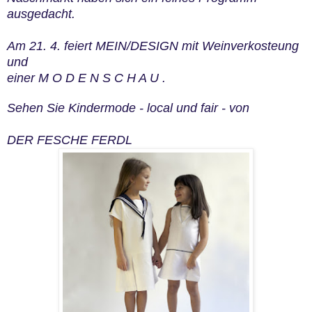
ausgedacht.
Am 21. 4. feiert MEIN/DESIGN mit Weinverkosteung
und
einer M O D E N S C H A U .
Sehen Sie Kindermode - local und fair - von
DER FESCHE FERDL